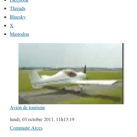
Threads
Bluesky
X
Mastodon
Avion de tourisme
Date
lundi, 03 octobre 2011, 11h13:19
Par rapport à
Commune Arces