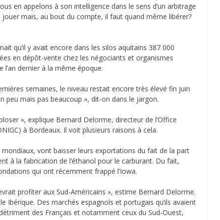
s nous en appelons à son intelligence dans le sens d’un arbitrage
 jouer mais, au bout du compte, il faut quand même libérer?
mait qu’il y avait encore dans les silos aquitains 387 000
kées en dépôt-vente chez les négociants et organismes
ue l’an dernier à la même époque.
nières semaines, le niveau restait encore très élevé fin juin
 un peu mais pas beaucoup », dit-on dans le jargon.
loser », explique Bernard Delorme, directeur de l’Office
NIGC) à Bordeaux. Il voit plusieurs raisons à cela.
 mondiaux, vont baisser leurs exportations du fait de la part
t à la fabrication de l’éthanol pour le carburant. Du fait,
ondations qui ont récemment frappé l’Iowa.
devrait profiter aux Sud-Américains », estime Bernard Delorme.
le Ibérique. Des marchés espagnols et portugais qu’ils avaient
détriment des Français et notamment ceux du Sud-Ouest,