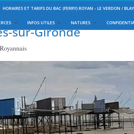
HORAIRES ET TARIFS DU BAC (FERRY) ROYAN - LE VERDON / BLA
ERCES
INFOS UTILES
NATURES
CONFIDENTIA
es-sur-Gironde
 Royannais