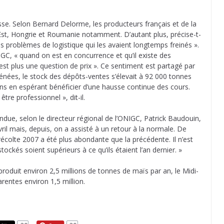
sse. Selon Bernard Delorme, les producteurs français et de la
l’Est, Hongrie et Roumanie notamment. D’autant plus, précise-t-
es problèmes de logistique qui les avaient longtemps freinés ».
GC, « quand on est en concurrence et qu’il existe des
n’est plus une question de prix ». Ce sentiment est partagé par
énées, le stock des dépôts-ventes s’élevait à 92 000 tonnes
sons en espérant bénéficier d’une hausse continue des cours.
être professionnel », dit-il.
due, selon le directeur régional de l’ONIGC, Patrick Baudouin,
avril mais, depuis, on a assisté à un retour à la normale. De
 récolte 2007 a été plus abondante que la précédente. Il n’est
kés soient supérieurs à ce qu’ils étaient l’an dernier. »
produit environ 2,5 millions de tonnes de maïs par an, le Midi-
rentes environ 1,5 million.