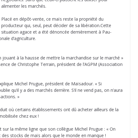
alimenter les marchés.
Placé en dépôt-vente, ce maïs reste la propriété du
producteur qui, seul, peut décider de sa libération.
Cette
situation agace et a été dénoncée dernièrement à Pau-
ale d’agriculture.
 jouant à la hausse de mettre la marchandise sur le marché »
ésence de Christophe Terrain, président de l’AGPM (Association
xplique Michel Prugue, président de Maïsadour. « Si
 oublie qu’il y a des marchés derrière. S’il ne vend pas, on n’aura
actions. »
oduit où certains établissements ont dû acheter ailleurs de la
mobilisée chez eux !
est sur la même ligne que son collègue Michel Prugue : « On
ec des stocks de maïs alors que le monde en manque !