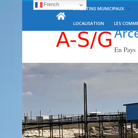
French
Passer
BULLETINS MUNICIPAUX
samedi, 8 août, 2026
au
contenu
LOCALISATION
LES COMM
Arc
En Pays