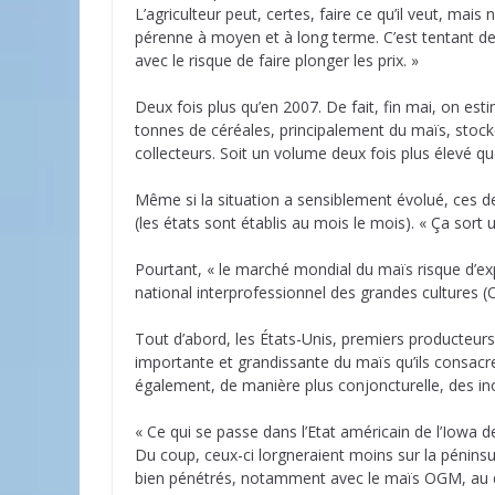
L’agriculteur peut, certes, faire ce qu’il veut, mai
pérenne à moyen et à long terme. C’est tentant de
avec le risque de faire plonger les prix. »
Deux fois plus qu’en 2007. De fait, fin mai, on esti
tonnes de céréales, principalement du maïs, stoc
collecteurs. Soit un volume deux fois plus élevé q
Même si la situation a sensiblement évolué, ces der
(les états sont établis au mois le mois). « Ça sort
Pourtant, « le marché mondial du maïs risque d’exp
national interprofessionnel des grandes cultures (O
Tout d’abord, les États-Unis, premiers producteurs
importante et grandissante du maïs qu’ils consacren
également, de manière plus conjoncturelle, des in
« Ce qui se passe dans l’Etat américain de l’Iowa 
Du coup, ceux-ci lorgneraient moins sur la péninsu
bien pénétrés, notamment avec le maïs OGM, au 