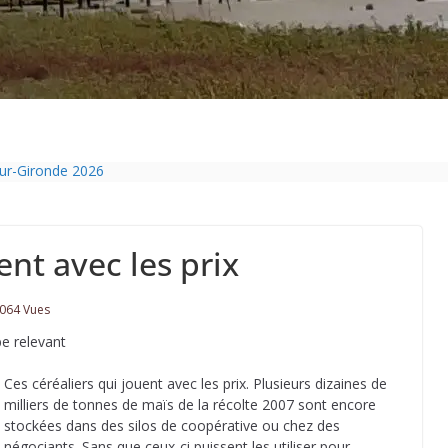
sur-Gironde 2026
ol passe sous les radars des impôts appartient définitivement au pass
Charente-Maritime annonce de nouvelles restrictions
pelouse de 12h à 16h à partir du 7 juin
ent avec les prix
isolation des bâtiments avec le chanvre
064 Vues
be relevant
Ces céréaliers qui jouent avec les prix. Plusieurs dizaines de
milliers de tonnes de maïs de la récolte 2007 sont encore
stockées dans des silos de coopérative ou chez des
négociants. Sans que ceux-ci puissent les utiliser pour