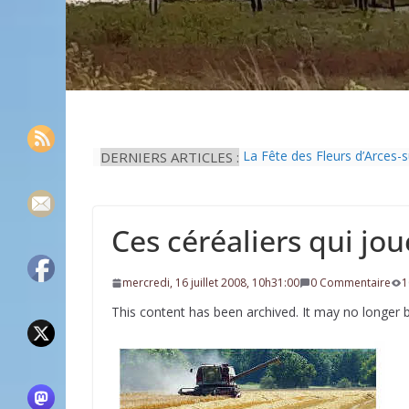
DERNIERS ARTICLES :
La Fête des Fleurs d’Arces-
L’idée que la piscine hors-s
Eau potable : Le préfet de 
Il est interdit de tondre sa 
Ces céréaliers qui jou
Une solution durable pour l’
mercredi, 16 juillet 2008, 10h31:00
0 Commentaire
1
This content has been archived. It may no longer 