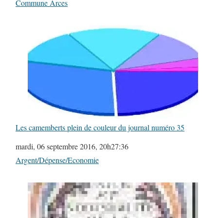
Par rapport à
Commune Arces
Les camemberts plein de couleur du journal numéro 35
Date
mardi, 06 septembre 2016, 20h27:36
Par rapport à
Argent/Dépense/Economie