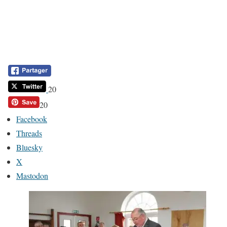
20
20
Facebook
Threads
Bluesky
X
Mastodon