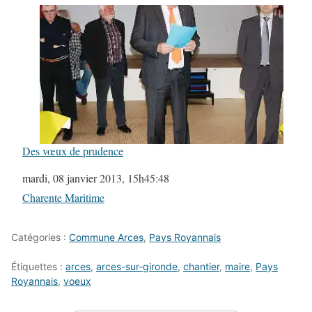
Des vœux de prudence
Date
mardi, 08 janvier 2013, 15h45:48
Par rapport à
Charente Maritime
Catégories :
Commune Arces
,
Pays Royannais
Étiquettes :
arces
,
arces-sur-gironde
,
chantier
,
maire
,
Pays
Royannais
,
voeux