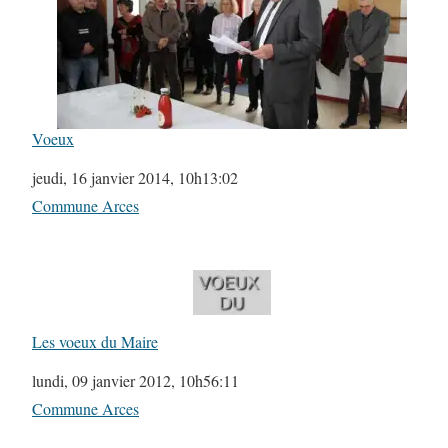
Voeux
Date
jeudi, 16 janvier 2014, 10h13:02
Par rapport à
Commune Arces
Les voeux du Maire
Date
lundi, 09 janvier 2012, 10h56:11
Par rapport à
Commune Arces