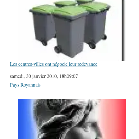
Les centres-villes ont négocié leur redevance
Date
samedi, 30 janvier 2010, 18h09:07
Par rapport à
Pays Royannais