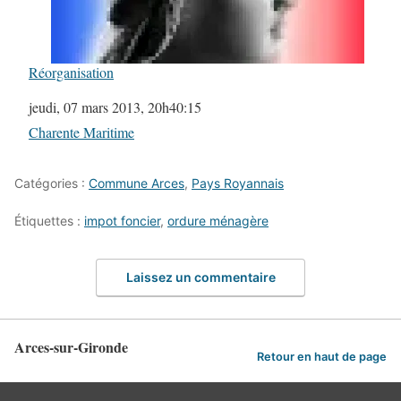
Réorganisation
Date
jeudi, 07 mars 2013, 20h40:15
Par rapport à
Charente Maritime
Catégories :
Commune Arces
,
Pays Royannais
Étiquettes :
impot foncier
,
ordure ménagère
Laissez un commentaire
Arces-sur-Gironde
Retour en haut de page