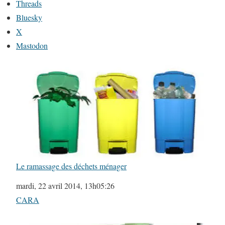
Threads
Bluesky
X
Mastodon
Le ramassage des déchets ménager
Date
mardi, 22 avril 2014, 13h05:26
Par rapport à
CARA