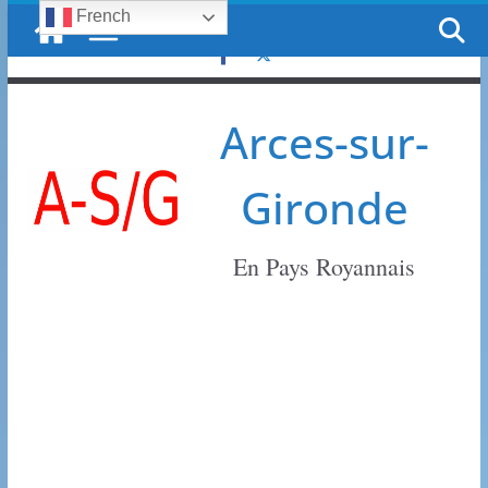
French
Passer
jeudi, 6 août, 2026
au
contenu
Arces-sur-
Gironde
En Pays Royannais