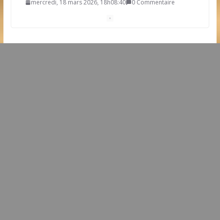
mercredi, 18 mars 2026, 18h08:40
0 Commentaire
Résultat élection municipale 2026
dimanche, 15 mars 2026, 21h19:34
0 Commentaire
Dates clés des élections municipales 2026
mardi, 03 mars 2026, 11h20:30
0 Commentaire
Une future station d’épuration sur la commune
dimanche, 22 février 2026, 9h09:38
0 Commentaire
L’idée que la piscine hors-sol passe sous les radars
des impôts appartient définitivement au passé
samedi, 01 août 2026, 15h03:00