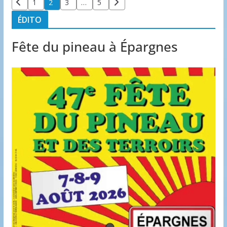
1
2
3
…
5
des
ÉDITO
publications
Fête du pineau à Épargnes