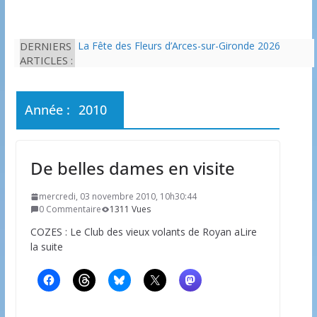
DERNIERS
La Fête des Fleurs d’Arces-sur-Gironde 2026
ARTICLES :
L’idée que la piscine hors-sol passe sous les
radars des impôts appartient définitivement au
passé
Eau potable : Le préfet de Charente-Maritime
Année :
2010
annonce de nouvelles restrictions
Il est interdit de tondre sa pelouse de 12h à 16h à
partir du 7 juin
Une solution durable pour l’isolation des
De belles dames en visite
bâtiments avec le chanvre
mercredi, 03 novembre 2010, 10h30:44
0 Commentaire
1311 Vues
COZES : Le Club des vieux volants de Royan aLire
la suite