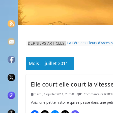
DERNIERS ARTICLES :
La Fête des Fleurs d’Arces-
L’idée que la piscine hors-s
Eau potable : Le préfet de 
Il est interdit de tondre sa 
Mois :
juillet 2011
Une solution durable pour l’
Elle court elle court la vitesse
mardi, 19 juillet 2011, 23h58:54
1 Commentaire
1838
Voici une petite histoire qui se passe dans une peti