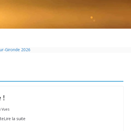
sur-Gironde 2026
ol passe sous les radars des impôts appartient définitivement au pass
Charente-Maritime annonce de nouvelles restrictions
pelouse de 12h à 16h à partir du 7 juin
isolation des bâtiments avec le chanvre
 !
 Vues
teLire la suite