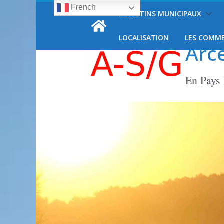
French
Passer
BULLETINS MUNICIPAUX
vendredi, 7 août, 2026
au
contenu
LOCALISATION
LES COMM
Arc
En Pays