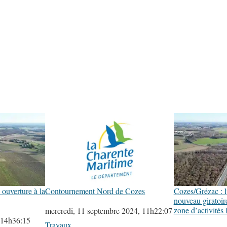
ouverture à la
Contournement Nord de Cozes
Cozes/Grézac : l
nouveau giratoir
zone d’activités
Date
mercredi, 11 septembre 2024, 11h22:07
 14h36:15
Par rapport à
Travaux