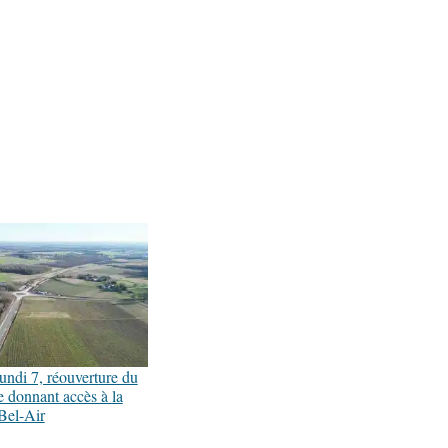
undi 7, réouverture du
e donnant accès à la
 Bel-Air