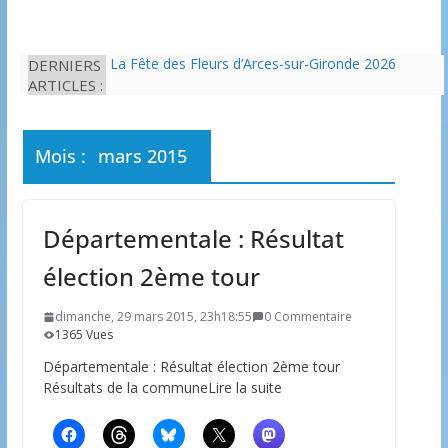
DERNIERS
La Fête des Fleurs d’Arces-sur-Gironde 2026
ARTICLES :
L’idée que la piscine hors-sol passe sous les
radars des impôts appartient définitivement au
passé
Eau potable : Le préfet de Charente-Maritime
Mois :
mars 2015
annonce de nouvelles restrictions
Il est interdit de tondre sa pelouse de 12h à 16h à
partir du 7 juin
Une solution durable pour l’isolation des
Départementale : Résultat
bâtiments avec le chanvre
élection 2ème tour
dimanche, 29 mars 2015, 23h18:55
0 Commentaire
1365 Vues
Départementale : Résultat élection 2ème tour
Résultats de la communeLire la suite