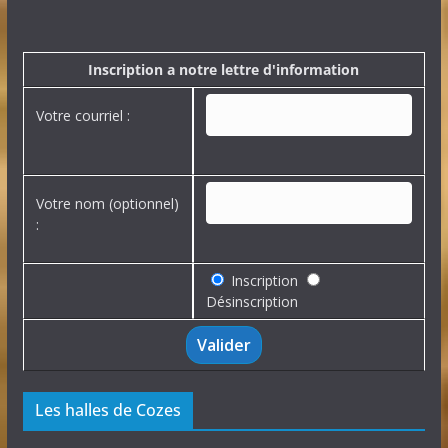
h
i
v
e
Inscription a notre lettre d'information
s
Votre courriel :
Votre nom (optionnel)
:
Inscription
Désinscription
Les halles de Cozes