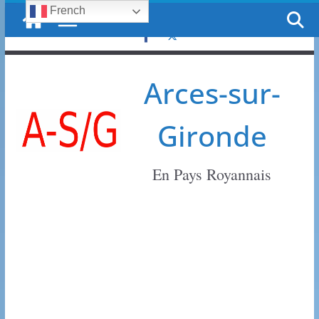
French
Passer
dimanche, 9 août, 2026
au
contenu
Arces-sur-
Gironde
En Pays Royannais