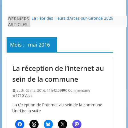
DERNIERS
La Fête des Fleurs d’Arces-sur-Gironde 2026
ARTICLES :
L’idée que la piscine hors-sol passe sous les
radars des impôts appartient définitivement au
passé
Eau potable : Le préfet de Charente-Maritime
Mois :
mai 2016
annonce de nouvelles restrictions
Il est interdit de tondre sa pelouse de 12h à 16h à
partir du 7 juin
Une solution durable pour l’isolation des
La réception de l’internet au
bâtiments avec le chanvre
sein de la commune
jeudi, 05 mai 2016, 11h42:59
0 Commentaire
1710 Vues
La réception de l’internet au sein de la commune.
UneLire la suite