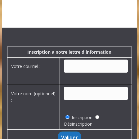
s
a
r
c
h
i
v
e
Inscription a notre lettre d'information
s
Votre courriel :
Votre nom (optionnel)
:
Inscription
Désinscription