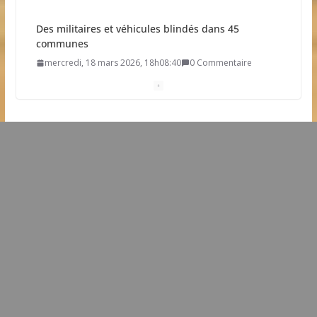
Des militaires et véhicules blindés dans 45
communes
mercredi, 18 mars 2026, 18h08:40
0 Commentaire
Résultat élection municipale 2026
dimanche, 15 mars 2026, 21h19:34
0 Commentaire
Dates clés des élections municipales 2026
mardi, 03 mars 2026, 11h20:30
0 Commentaire
Une future station d’épuration sur la commune
dimanche, 22 février 2026, 9h09:38
0 Commentaire
L’idée que la piscine hors-sol passe sous les radars
des impôts appartient définitivement au passé
samedi, 01 août 2026, 15h03:00