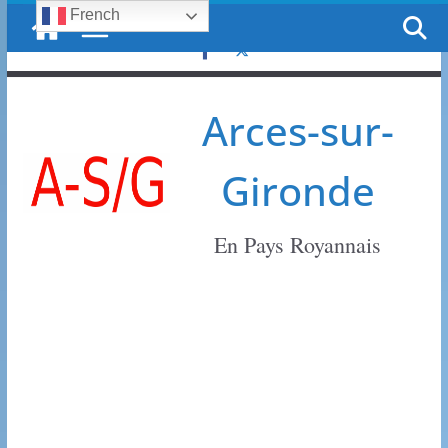
French
Passer
lundi, 10 août, 2026
au
contenu
Arces-sur-
Gironde
En Pays Royannais