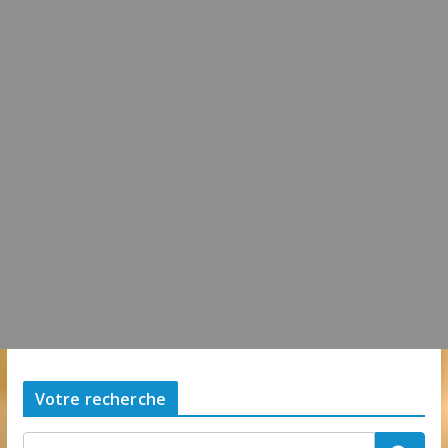
Une future station d’épuration sur la commune
dimanche, 22 février 2026, 9h09:38
0 Commentaire
L’idée que la piscine hors-sol passe sous les radars
des impôts appartient définitivement au passé
samedi, 01 août 2026, 15h03:00
Votre recherche