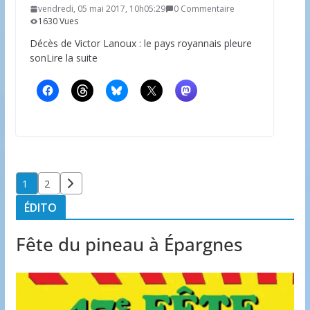
vendredi, 05 mai 2017, 10h05:29
0 Commentaire
1630 Vues
Décès de Victor Lanoux : le pays royannais pleure
sonLire la suite
Pagination
1
2
des
ÉDITO
publications
Fête du pineau à Épargnes