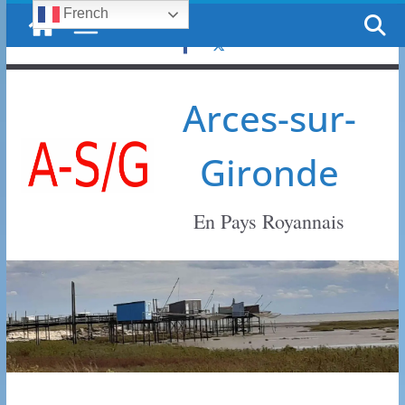
French
Passer
vendredi, 7 août, 2026
au
contenu
Arces-sur-
Gironde
En Pays Royannais