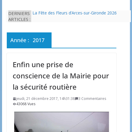
DERNIERS
La Fête des Fleurs d’Arces-sur-Gironde 2026
ARTICLES :
L’idée que la piscine hors-sol passe sous les
radars des impôts appartient définitivement au
passé
Eau potable : Le préfet de Charente-Maritime
Année :
2017
annonce de nouvelles restrictions
Il est interdit de tondre sa pelouse de 12h à 16h à
partir du 7 juin
Une solution durable pour l’isolation des
Enfin une prise de
bâtiments avec le chanvre
conscience de la Mairie pour
la sécurité routière
jeudi, 21 décembre 2017, 14h31:38
3 Commentaires
43068 Vues