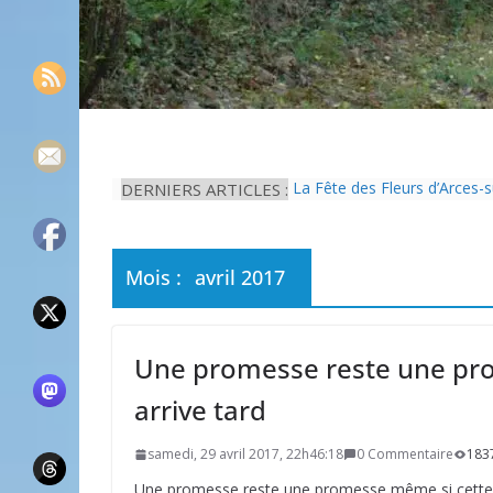
DERNIERS ARTICLES :
La Fête des Fleurs d’Arces-
L’idée que la piscine hors-s
Eau potable : Le préfet de 
Il est interdit de tondre sa 
Mois :
avril 2017
Une solution durable pour l’
Une promesse reste une pro
arrive tard
samedi, 29 avril 2017, 22h46:18
0 Commentaire
183
Une promesse reste une promesse même si cette de