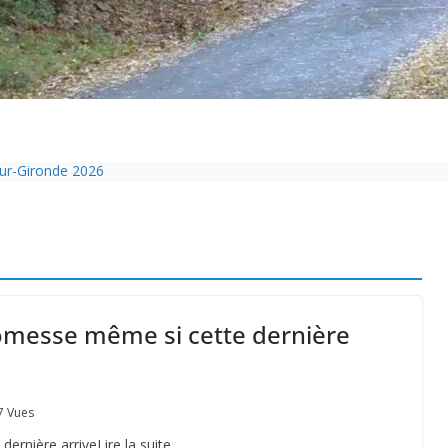
sur-Gironde 2026
ol passe sous les radars des impôts appartient définitivement au pass
Charente-Maritime annonce de nouvelles restrictions
pelouse de 12h à 16h à partir du 7 juin
isolation des bâtiments avec le chanvre
messe même si cette dernière
7 Vues
rnière arriveLire la suite