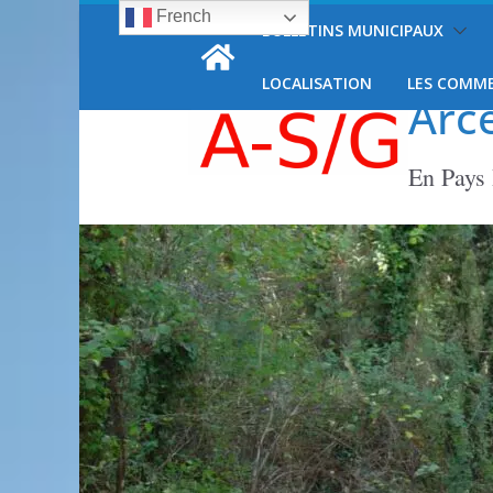
French
Passer
BULLETINS MUNICIPAUX
dimanche, 9 août, 2026
au
contenu
LOCALISATION
LES COMM
Arc
En Pays