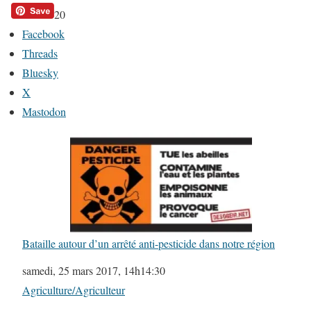
20
Facebook
Threads
Bluesky
X
Mastodon
Bataille autour d’un arrêté anti-pesticide dans notre région
Date
samedi, 25 mars 2017, 14h14:30
Par rapport à
Agriculture/Agriculteur