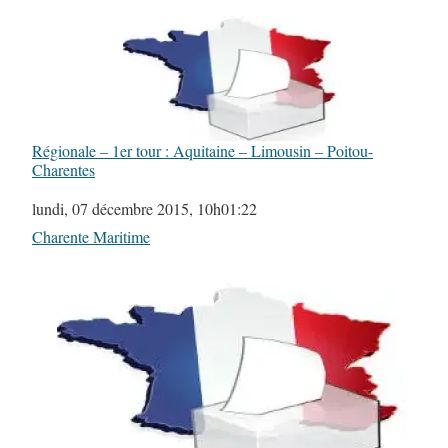
Régionale – 1er tour : Aquitaine – Limousin – Poitou-
Charentes
Date
lundi, 07 décembre 2015, 10h01:22
Par rapport à
Charente Maritime