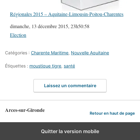
Régionales 2015 – Aquitaine-Limousin-Poitou-Charentes
Date
dimanche, 13 décembre 2015, 23h50:58
Par rapport à
Election
Catégories :
Charente Maritime
,
Nouvelle Aquitaine
Étiquettes :
moustique tigre
,
santé
Laissez un commentaire
Arces-sur-Gironde
Retour en haut de page
Quitter la version mobile