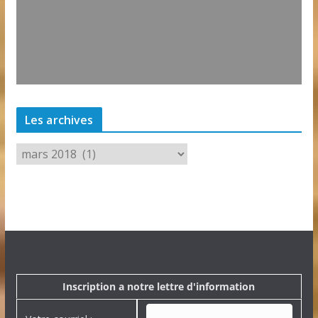
Les archives
L
e
s
a
r
c
h
i
v
e
Inscription a notre lettre d'information
s