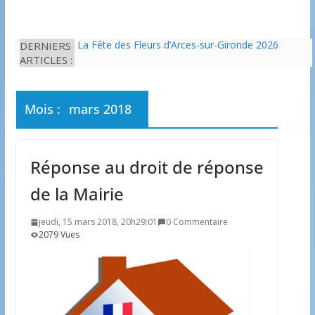
DERNIERS
La Fête des Fleurs d’Arces-sur-Gironde 2026
ARTICLES :
L’idée que la piscine hors-sol passe sous les
radars des impôts appartient définitivement au
passé
Eau potable : Le préfet de Charente-Maritime
Mois :
mars 2018
annonce de nouvelles restrictions
Il est interdit de tondre sa pelouse de 12h à 16h à
partir du 7 juin
Une solution durable pour l’isolation des
Réponse au droit de réponse
bâtiments avec le chanvre
de la Mairie
jeudi, 15 mars 2018, 20h29:01
0 Commentaire
2079 Vues