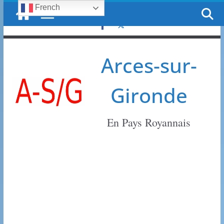
French
Passer
lundi, 10 août, 2026
au
contenu
Arces-sur-
Gironde
En Pays Royannais