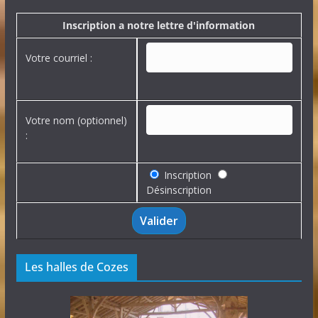
v
e
Inscription a notre lettre d'information
s
Votre courriel :
Votre nom (optionnel)
:
Inscription
Désinscription
Les halles de Cozes