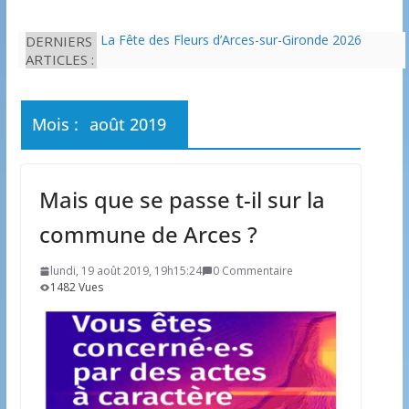
DERNIERS
La Fête des Fleurs d’Arces-sur-Gironde 2026
ARTICLES :
L’idée que la piscine hors-sol passe sous les
radars des impôts appartient définitivement au
passé
Eau potable : Le préfet de Charente-Maritime
Mois :
août 2019
annonce de nouvelles restrictions
Il est interdit de tondre sa pelouse de 12h à 16h à
partir du 7 juin
Une solution durable pour l’isolation des
Mais que se passe t-il sur la
bâtiments avec le chanvre
commune de Arces ?
lundi, 19 août 2019, 19h15:24
0 Commentaire
1482 Vues