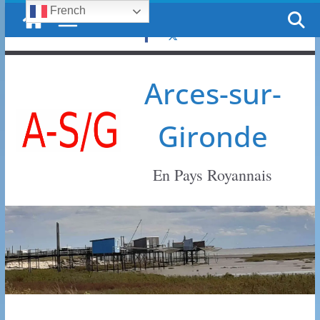
French
Passer
lundi, 10 août, 2026
au
contenu
Arces-sur-
Gironde
En Pays Royannais