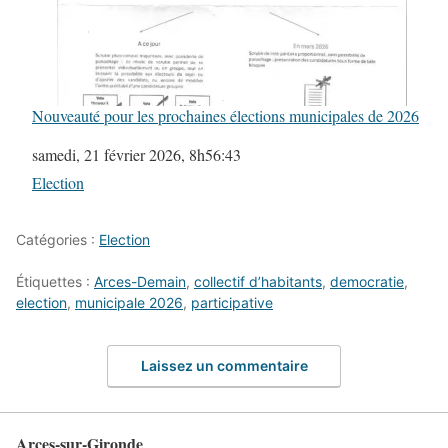
Nouveauté pour les prochaines élections municipales de 2026
Date
samedi, 21 février 2026, 8h56:43
Par rapport à
Election
Catégories :
Election
Étiquettes :
Arces-Demain
,
collectif d’habitants
,
democratie
,
election
,
municipale 2026
,
participative
Laissez un commentaire
Arces-sur-Gironde