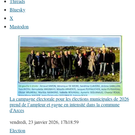
Threads
Bluesky
X
Mastodon
La campagne électorale pour les élections municipales de 2026
prend de l’ampleur et gagne en intensité dans la commune
d’Arces
Date
vendredi, 23 janvier 2026, 17h18:59
Par rapport à
Election