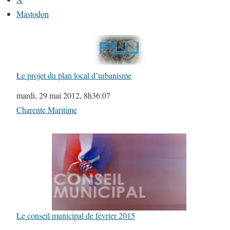
Mastodon
Le projet du plan local d’urbanisme
Date
mardi, 29 mai 2012, 8h36:07
Par rapport à
Charente Maritime
Le conseil municipal de février 2015