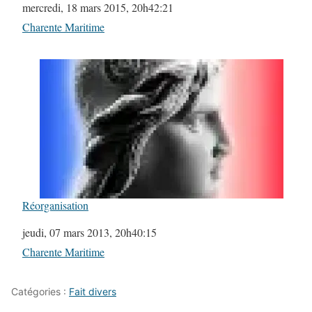
Date
mercredi, 18 mars 2015, 20h42:21
Par rapport à
Charente Maritime
Réorganisation
Date
jeudi, 07 mars 2013, 20h40:15
Par rapport à
Charente Maritime
Catégories :
Fait divers