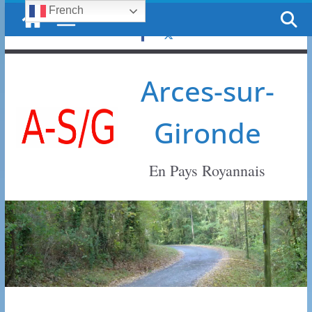
French
Passer
dimanche, 9 août, 2026
au
contenu
Arces-sur-
Gironde
En Pays Royannais