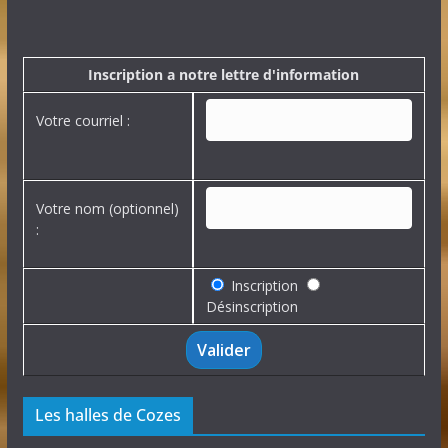
h
i
v
e
Inscription a notre lettre d'information
s
Votre courriel :
Votre nom (optionnel)
:
Inscription
Désinscription
Les halles de Cozes