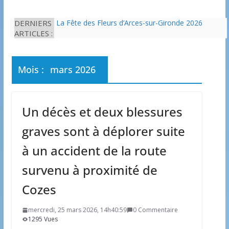
DERNIERS
La Fête des Fleurs d’Arces-sur-Gironde 2026
ARTICLES :
L’idée que la piscine hors-sol passe sous les
radars des impôts appartient définitivement au
passé
Eau potable : Le préfet de Charente-Maritime
Mois :
mars 2026
annonce de nouvelles restrictions
Il est interdit de tondre sa pelouse de 12h à 16h à
partir du 7 juin
Une solution durable pour l’isolation des
Un décès et deux blessures
bâtiments avec le chanvre
graves sont à déplorer suite
à un accident de la route
survenu à proximité de
Cozes
mercredi, 25 mars 2026, 14h40:59
0 Commentaire
1295 Vues