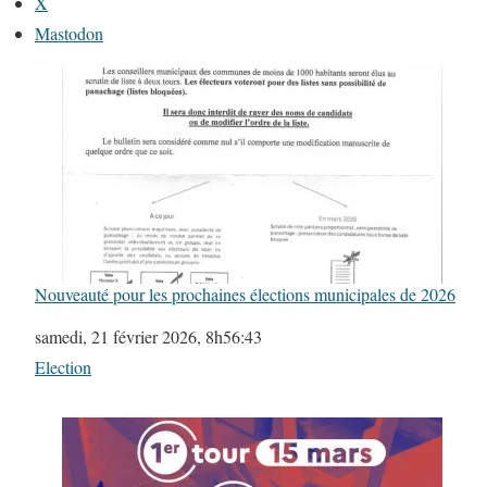
X
Mastodon
Nouveauté pour les prochaines élections municipales de 2026
Date
samedi, 21 février 2026, 8h56:43
Par rapport à
Election