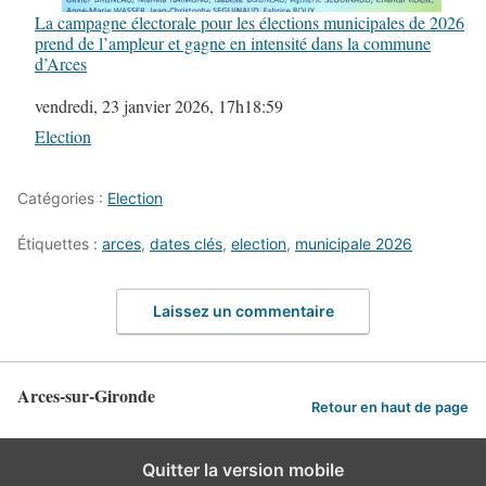
La campagne électorale pour les élections municipales de 2026
prend de l’ampleur et gagne en intensité dans la commune
d’Arces
Date
vendredi, 23 janvier 2026, 17h18:59
Par rapport à
Election
Catégories :
Election
Étiquettes :
arces
,
dates clés
,
election
,
municipale 2026
Laissez un commentaire
Arces-sur-Gironde
Retour en haut de page
Quitter la version mobile