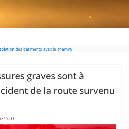
pelouse de 12h à 16h à partir du 7 juin
isolation des bâtiments avec le chanvre
sur-Gironde 2026
ol passe sous les radars des impôts appartient définitivement au pass
Charente-Maritime annonce de nouvelles restrictions
sures graves sont à
ccident de la route survenu
274 Vues