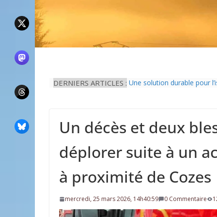
Il est interdit de tondre sa 
DERNIERS ARTICLES :
Une solution durable pour l’
La Fête des Fleurs d’Arces-
L’idée que la piscine hors-s
Eau potable : Le préfet de 
Un décès et deux bles
déplorer suite à un a
à proximité de Cozes
mercredi, 25 mars 2026, 14h40:59
0 Commentaire
1