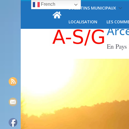
French
Passer
BULLETINS MUNICIPAUX
jeudi, 6 août, 2026
au
contenu
LOCALISATION
LES COMM
Arc
En Pays