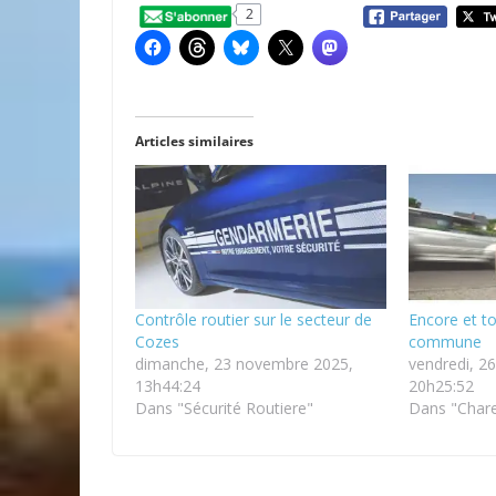
2
Articles similaires
Contrôle routier sur le secteur de
Encore et to
Cozes
commune
dimanche, 23 novembre 2025,
vendredi, 26
13h44:24
20h25:52
Dans "Sécurité Routiere"
Dans "Chare