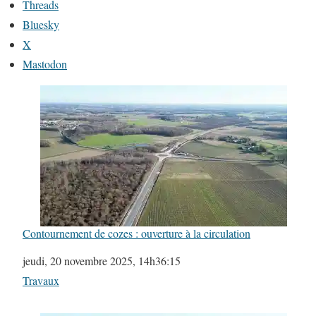
Threads
Bluesky
X
Mastodon
Contournement de cozes : ouverture à la circulation
Date
jeudi, 20 novembre 2025, 14h36:15
Par rapport à
Travaux