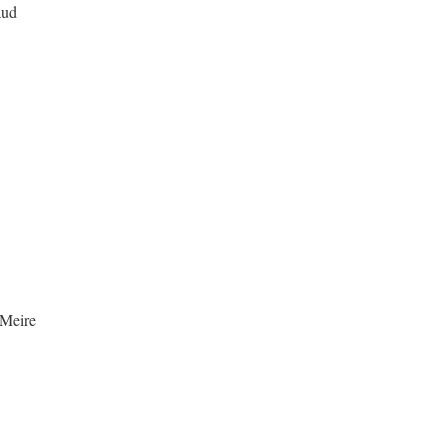
aud
Meire