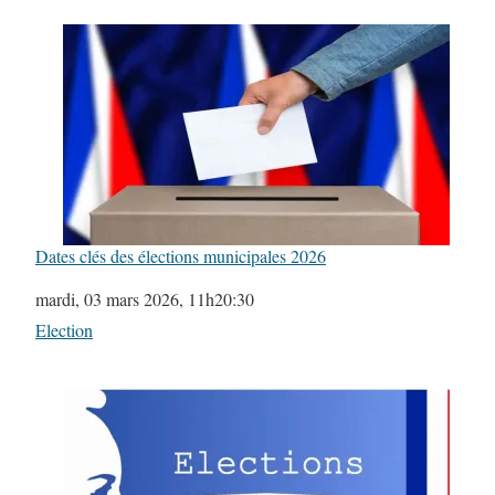
Dates clés des élections municipales 2026
Date
mardi, 03 mars 2026, 11h20:30
Par rapport à
Election