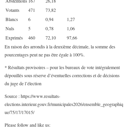
Abstentions
167
26,18
Votants
471
73,82
Blancs
6
0,94
1,27
Nuls
5
0,78
1,06
Exprimés
460
72,10
97,66
En raison des arrondis à la deuxième décimale, la somme des
pourcentages peut ne pas être égale à 100%.
* Résultats provisoires – pour les bureaux de vote intégralement
dépouillés sous réserve d’éventuelles corrections et de décisions
du juge de l’élection
Source : https://www.resultats-
elections.interieur.gouv.fr/municipales2026/ensemble_geographiq
ue/75/17/17015/
Please follow and like us: