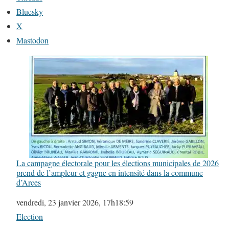
Bluesky
X
Mastodon
La campagne électorale pour les élections municipales de 2026
prend de l’ampleur et gagne en intensité dans la commune
d’Arces
Date
vendredi, 23 janvier 2026, 17h18:59
Par rapport à
Election