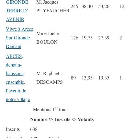
GIRONDE
M. Jacques
245
38,40
53,26
12
TERRE D’
PUYFAUCHER
AVENIR
Vivre à Arces
Mme Joëlle
Sur Gironde
126
19,75
27,39
2
BOULON
Demain
ARCES,
demain-
bâtissons,
M. Raphaël
89
13,95
19,35
1
ensemble,
DESCAMPS
l’avenir de
notre village
er
Mentions 1
tour
Nombre
% Inscrits
% Votants
Inscrits
638