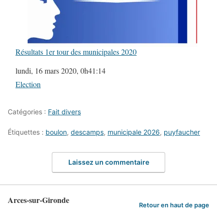
Résultats 1er tour des municipales 2020
Date
lundi, 16 mars 2020, 0h41:14
Par rapport à
Election
Catégories :
Fait divers
Étiquettes :
boulon
,
descamps
,
municipale 2026
,
puyfaucher
Laissez un commentaire
Arces-sur-Gironde
Retour en haut de page