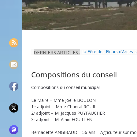
DERNIERS ARTICLES :
La Fête des Fleurs d’Arces-
L’idée que la piscine hors-s
Eau potable : Le préfet de 
Il est interdit de tondre sa 
Compositions du conseil
Une solution durable pour l’
Compositions du conseil municipal.
Le Maire – Mme Joëlle BOULON
1ᵉʳ adjoint – Mme Chantal ROUIL
2ᵉ adjoint – M. Jacques PUYFAUCHER
3ᵉ adjoint – M. Alain FOUILLEN
Bernadette ANGIBAUD – 56 ans – Agriculteur sur mo