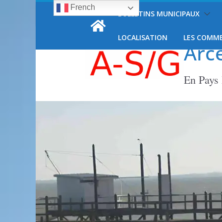
French
Passer
BULLETINS MUNICIPAUX
dimanche, 9 août, 2026
au
contenu
LOCALISATION
LES COMM
Arc
En Pays