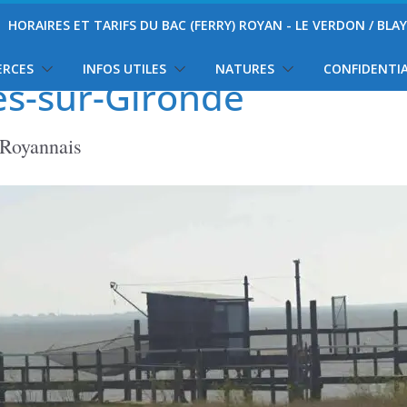
HORAIRES ET TARIFS DU BAC (FERRY) ROYAN - LE VERDON / BLA
ERCES
INFOS UTILES
NATURES
CONFIDENTIA
es-sur-Gironde
 Royannais