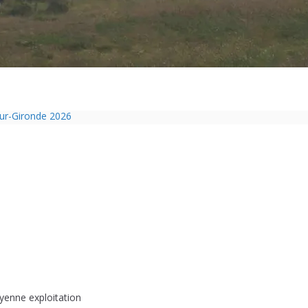
sur-Gironde 2026
ol passe sous les radars des impôts appartient définitivement au pass
Charente-Maritime annonce de nouvelles restrictions
pelouse de 12h à 16h à partir du 7 juin
isolation des bâtiments avec le chanvre
yenne exploitation