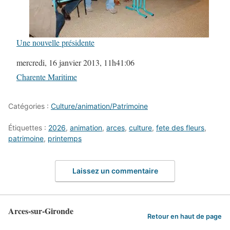
Une nouvelle présidente
Date
mercredi, 16 janvier 2013, 11h41:06
Par rapport à
Charente Maritime
Catégories :
Culture/animation/Patrimoine
Étiquettes :
2026
,
animation
,
arces
,
culture
,
fete des fleurs
,
patrimoine
,
printemps
Laissez un commentaire
Arces-sur-Gironde
Retour en haut de page