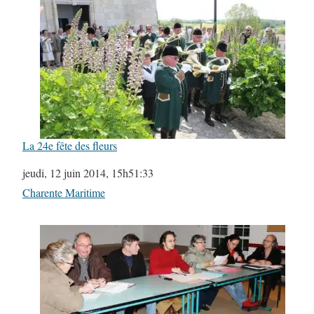
La 24e fête des fleurs
Date
jeudi, 12 juin 2014, 15h51:33
Par rapport à
Charente Maritime