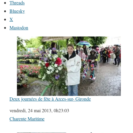
Threads
Bluesky
X
Mastodon
Deux journées de fête à Arces-sur- Gironde
Date
vendredi, 24 mai 2013, 0h23:03
Par rapport à
Charente Maritime