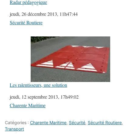
Radar pédagogique
Date
jeudi, 26 décembre 2013, 11h47:44
Par rapport à
Sécurité Routiere
Les ralentisseurs, une solution
Date
jeudi, 12 septembre 2013, 17h49:02
Par rapport à
Charente Maritime
Catégories :
Charente Maritime
,
Sécurité
,
Sécurité Routiere
,
Transport