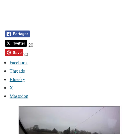
20
20
Facebook
Threads
Bluesky
X
Mastodon