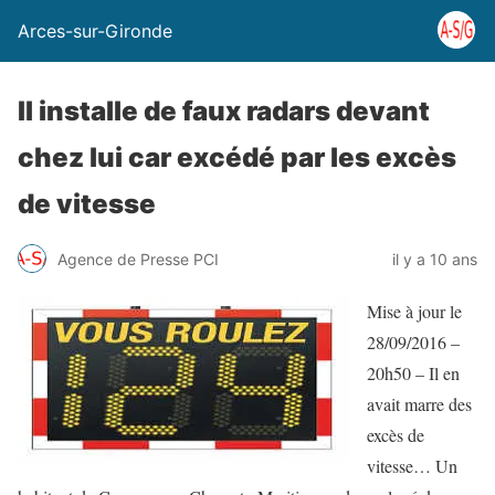
Arces-sur-Gironde
Il installe de faux radars devant
chez lui car excédé par les excès
de vitesse
Agence de Presse PCI
il y a 10 ans
Mise à jour le
28/09/2016 –
20h50 – Il en
avait marre des
excès de
vitesse… Un