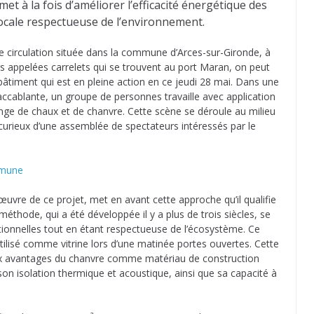
et à la fois d’améliorer l’efficacité énergétique des
locale respectueuse de l’environnement.
de circulation située dans la commune d’Arces-sur-Gironde, à
appelées carrelets qui se trouvent au port Maran, on peut
bâtiment qui est en pleine action en ce jeudi 28 mai. Dans une
cablante, un groupe de personnes travaille avec application
ange de chaux et de chanvre. Cette scène se déroule au milieu
 curieux d’une assemblée de spectateurs intéressés par le
mmune
œuvre de ce projet, met en avant cette approche qu’il qualifie
 méthode, qui a été développée il y a plus de trois siècles, se
ionnelles tout en étant respectueuse de l’écosystème. Ce
tilisé comme vitrine lors d’une matinée portes ouvertes. Cette
x avantages du chanvre comme matériau de construction
on isolation thermique et acoustique, ainsi que sa capacité à