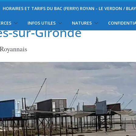
HORAIRES ET TARIFS DU BAC (FERRY) ROYAN - LE VERDON / BLA
ERCES
INFOS UTILES
NATURES
CONFIDENTIA
es-sur-Gironde
 Royannais