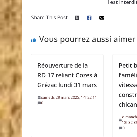
Il est interd
Share This Post:
Vous pourrez aussi aimer
Réouverture de la
Petit 
RD 17 reliant Cozes à
l’amél
Grézac lundi 31 mars
vitess
constr
samedi, 29 mars 2025, 14h22:11
0
chica
dimanche
18h32:3
0