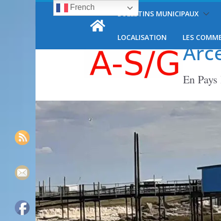
French
Passer
BULLETINS MUNICIPAUX
samedi, 8 août, 2026
au
contenu
LOCALISATION
LES COMM
Arc
En Pays