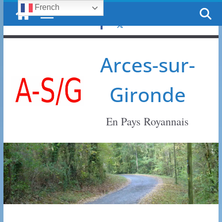
French
Passer
jeudi, 6 août, 2026
au
contenu
Arces-sur-
Gironde
En Pays Royannais