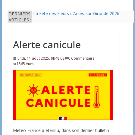
DERNIERS
La Fête des Fleurs d’Arces-sur-Gironde 2026
ARTICLES :
L’idée que la piscine hors-sol passe sous les
radars des impôts appartient définitivement au
passé
Eau potable : Le préfet de Charente-Maritime
Alerte canicule
annonce de nouvelles restrictions
Il est interdit de tondre sa pelouse de 12h à 16h à
partir du 7 juin
lundi, 11 août 2025, 9h48:08
0 Commentaire
Une solution durable pour l’isolation des
1565 Vues
bâtiments avec le chanvre
Météo-France a étendu, dans son dernier bulletin