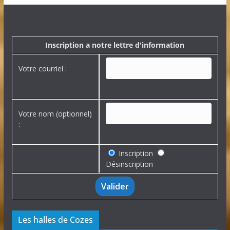
c
h
i
v
e
Inscription a notre lettre d'information
s
Votre courriel :
Votre nom (optionnel)
:
Inscription
Désinscription
Les halles de Cozes