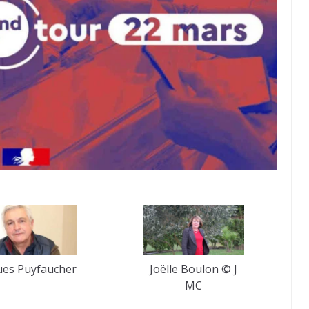
ues Puyfaucher
Joëlle Boulon © J
MC