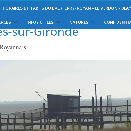
HORAIRES ET TARIFS DU BAC (FERRY) ROYAN - LE VERDON / BLA
ERCES
INFOS UTILES
NATURES
CONFIDENTIA
es-sur-Gironde
 Royannais