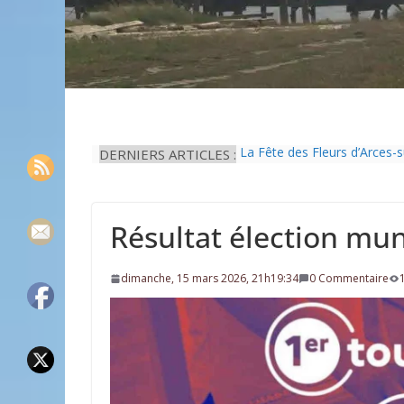
DERNIERS ARTICLES :
La Fête des Fleurs d’Arces-
L’idée que la piscine hors-s
Eau potable : Le préfet de 
Il est interdit de tondre sa 
Résultat élection mun
Une solution durable pour l’
dimanche, 15 mars 2026, 21h19:34
0 Commentaire