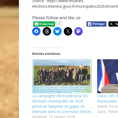
Source : https://www.resultats-
elections.interieur.gouv.fr/municipales2026/ens
Please follow and like us:
2
Articles similaires
La campagne électorale pour les
Dates clés d
élections municipales de 2026
municipales
prend de l’ampleur et gagne en
mardi, 03 m
intensité dans la commune d’Arces
Dans "Elect
vendredi, 23 janvier 2026,