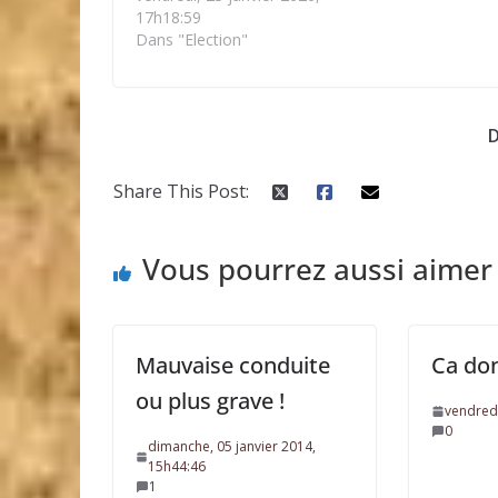
17h18:59
Dans "Election"
D
Share This Post:
Vous pourrez aussi aimer
Mauvaise conduite
Ca don
ou plus grave !
vendredi
0
dimanche, 05 janvier 2014,
15h44:46
1