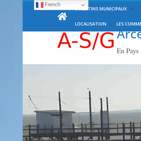
French
Passer
BULLETINS MUNICIPAUX
vendredi, 7 août, 2026
au
contenu
LOCALISATION
LES COMM
Arc
En Pays