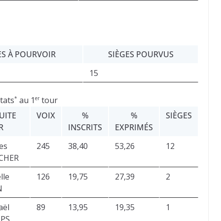
ES À POURVOIR
SIÈGES POURVUS
15
tats
au 1
tour
*
er
UITE
VOIX
%
%
SIÈGES
R
INSCRITS
EXPRIMÉS
es
245
38,40
53,26
12
CHER
lle
126
19,75
27,39
2
N
aël
89
13,95
19,35
1
PS