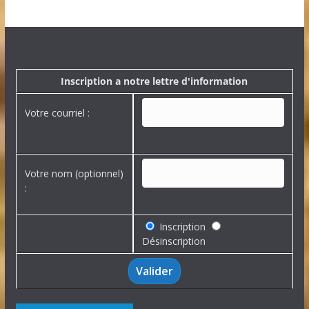
r
c
h
i
v
e
Inscription a notre lettre d'information
s
Votre courriel :
Votre nom (optionnel)
:
Inscription
Désinscription