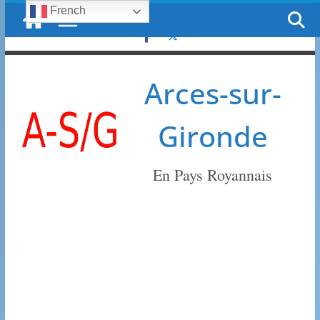
French
Passer
jeudi, 6 août, 2026
au
contenu
Arces-sur-
Gironde
En Pays Royannais