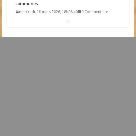
communes
mercredi, 18 mars 2026, 18h08:40
0 Commentaire
Résultat élection municipale 2026
dimanche, 15 mars 2026, 21h19:34
0 Commentaire
Dates clés des élections municipales 2026
mardi, 03 mars 2026, 11h20:30
0 Commentaire
Une future station d’épuration sur la commune
dimanche, 22 février 2026, 9h09:38
0 Commentaire
L’idée que la piscine hors-sol passe sous les radars
des impôts appartient définitivement au passé
samedi, 01 août 2026, 15h03:00