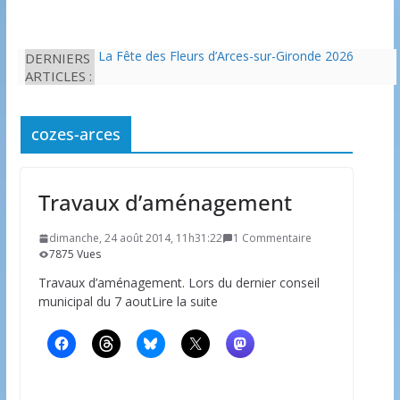
DERNIERS
La Fête des Fleurs d’Arces-sur-Gironde 2026
ARTICLES :
L’idée que la piscine hors-sol passe sous les
radars des impôts appartient définitivement au
passé
Eau potable : Le préfet de Charente-Maritime
cozes-arces
annonce de nouvelles restrictions
Il est interdit de tondre sa pelouse de 12h à 16h à
partir du 7 juin
Travaux d’aménagement
Une solution durable pour l’isolation des
bâtiments avec le chanvre
dimanche, 24 août 2014, 11h31:22
1 Commentaire
7875 Vues
Travaux d’aménagement. Lors du dernier conseil
municipal du 7 aoutLire la suite