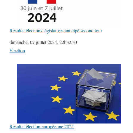
Résultat élections législatives anticipé second tour
Date
dimanche, 07 juillet 2024, 22h32:33
Par rapport à
Election
Résultat élection européenne 2024