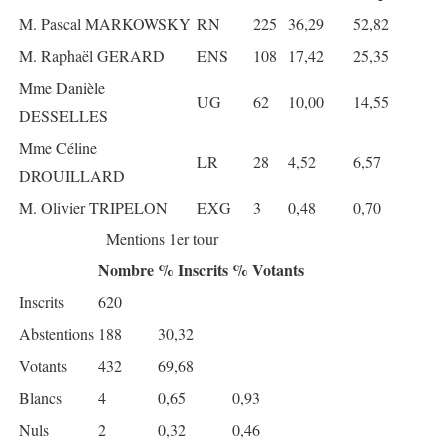
M. Pascal MARKOWSKY
RN
225
36,29
52,82
M. Raphaël GERARD
ENS
108
17,42
25,35
Mme Danièle
UG
62
10,00
14,55
DESSELLES
Mme Céline
LR
28
4,52
6,57
DROUILLARD
M. Olivier TRIPELON
EXG
3
0,48
0,70
Mentions 1er tour
Nombre
% Inscrits
% Votants
Inscrits
620
Abstentions
188
30,32
Votants
432
69,68
Blancs
4
0,65
0,93
Nuls
2
0,32
0,46