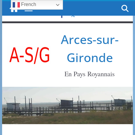
French
Passer
jeudi, 6 août, 2026
au
contenu
Arces-sur-
Gironde
En Pays Royannais