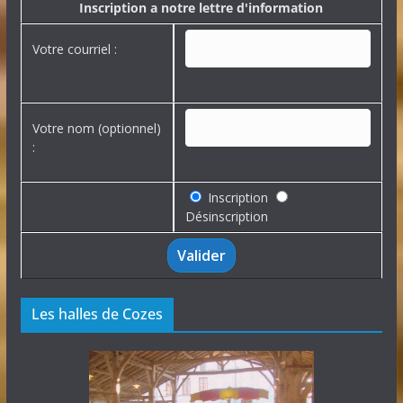
e
Inscription a notre lettre d'information
s
Votre courriel :
Votre nom (optionnel)
:
Inscription
Désinscription
Les halles de Cozes