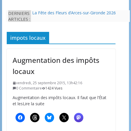
DERNIERS
La Fête des Fleurs d’Arces-sur-Gironde 2026
ARTICLES :
L’idée que la piscine hors-sol passe sous les
radars des impôts appartient définitivement au
passé
Eau potable : Le préfet de Charente-Maritime
impots locaux
annonce de nouvelles restrictions
Il est interdit de tondre sa pelouse de 12h à 16h à
partir du 7 juin
Augmentation des impôts
Une solution durable pour l’isolation des
bâtiments avec le chanvre
locaux
vendredi, 25 septembre 2015, 13h42:16
0 Commentaire
1424 Vues
Augmentation des impôts locaux. Il faut que l’État
et lesLire la suite