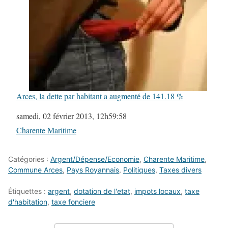
Arces, la dette par habitant a augmenté de 141.18 %
Date
samedi, 02 février 2013, 12h59:58
Par rapport à
Charente Maritime
Catégories :
Argent/Dépense/Economie
,
Charente Maritime
,
Commune Arces
,
Pays Royannais
,
Politiques
,
Taxes divers
Étiquettes :
argent
,
dotation de l'etat
,
impots locaux
,
taxe
d'habitation
,
taxe fonciere