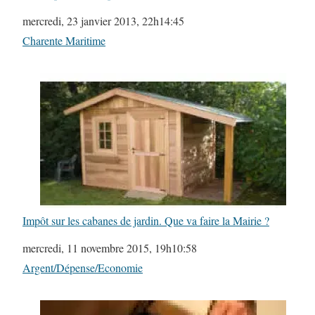
Date
mercredi, 23 janvier 2013, 22h14:45
Par rapport à
Charente Maritime
Impôt sur les cabanes de jardin. Que va faire la Mairie ?
Date
mercredi, 11 novembre 2015, 19h10:58
Par rapport à
Argent/Dépense/Economie