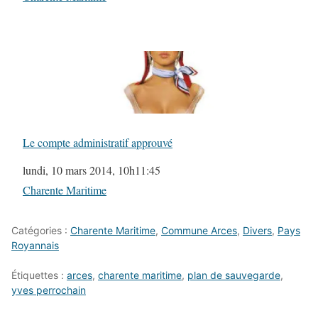
Le compte administratif approuvé
Date
lundi, 10 mars 2014, 10h11:45
Par rapport à
Charente Maritime
Catégories :
Charente Maritime
,
Commune Arces
,
Divers
,
Pays
Royannais
Étiquettes :
arces
,
charente maritime
,
plan de sauvegarde
,
yves perrochain