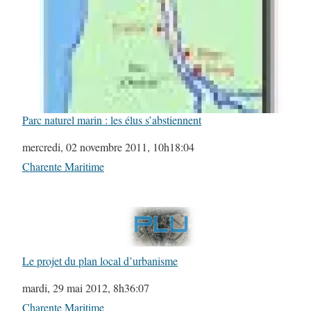
Parc naturel marin : les élus s’abstiennent
Date
mercredi, 02 novembre 2011, 10h18:04
Par rapport à
Charente Maritime
Le projet du plan local d’urbanisme
Date
mardi, 29 mai 2012, 8h36:07
Par rapport à
Charente Maritime