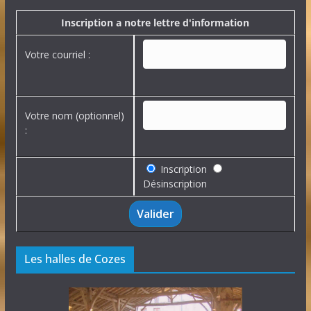
v
e
Inscription a notre lettre d'information
s
Votre courriel :
Votre nom (optionnel)
:
Inscription
Désinscription
Les halles de Cozes