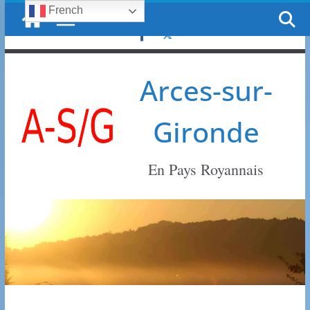
French
Passer
dimanche, 9 août, 2026
au
contenu
Arces-sur-
Gironde
En Pays Royannais