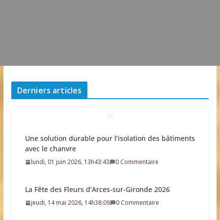
Derniers articles
La Fête des Fleurs d’Arces-sur-Gironde 2026
jeudi, 14 mai 2026, 14h38:09
0 Commentaire
Un décès et deux blessures graves sont à déplorer
suite à un accident de la route survenu à proximité
de Cozes
mercredi, 25 mars 2026, 14h40:59
0 Commentaire