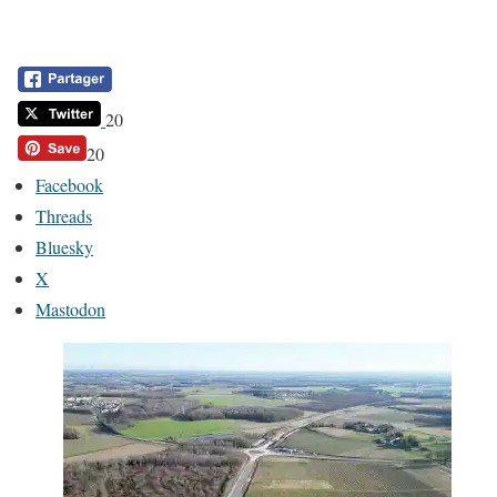
20
20
Facebook
Threads
Bluesky
X
Mastodon