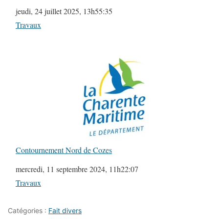
Date
jeudi, 24 juillet 2025, 13h55:35
Par rapport à
Travaux
Contournement Nord de Cozes
Date
mercredi, 11 septembre 2024, 11h22:07
Par rapport à
Travaux
Catégories :
Fait divers