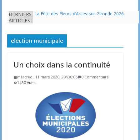
DERNIERS
La Fête des Fleurs d’Arces-sur-Gironde 2026
ARTICLES :
L’idée que la piscine hors-sol passe sous les
radars des impôts appartient définitivement au
passé
Eau potable : Le préfet de Charente-Maritime
election municipale
annonce de nouvelles restrictions
Il est interdit de tondre sa pelouse de 12h à 16h à
partir du 7 juin
Un choix dans la continuité
Une solution durable pour l’isolation des
bâtiments avec le chanvre
mercredi, 11 mars 2020, 20h30:06
0 Commentaire
1450 Vues