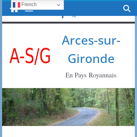
French
Passer
vendredi, 7 août, 2026
au
contenu
Arces-sur-
Gironde
En Pays Royannais