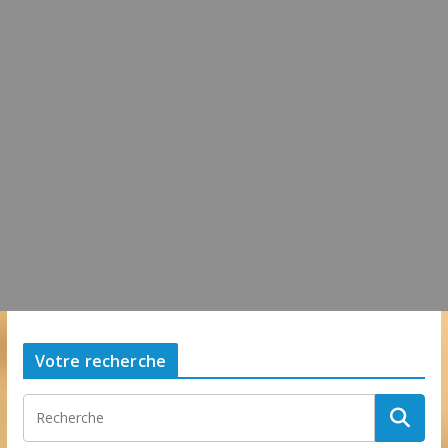
Une future station d’épuration sur la commune
dimanche, 22 février 2026, 9h09:38
0 Commentaire
L’idée que la piscine hors-sol passe sous les radars
des impôts appartient définitivement au passé
samedi, 01 août 2026, 15h03:00
Votre recherche