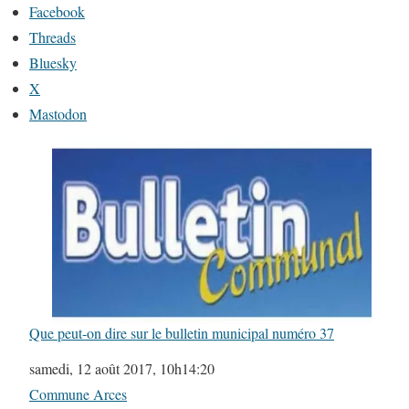
Facebook
Threads
Bluesky
X
Mastodon
Que peut-on dire sur le bulletin municipal numéro 37
Date
samedi, 12 août 2017, 10h14:20
Par rapport à
Commune Arces