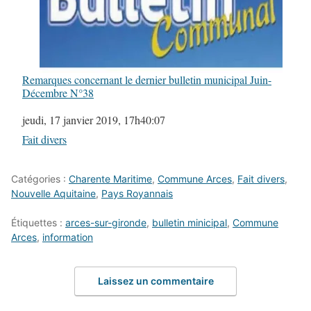
Remarques concernant le dernier bulletin municipal Juin-
Décembre N°38
Date
jeudi, 17 janvier 2019, 17h40:07
Par rapport à
Fait divers
Catégories :
Charente Maritime
,
Commune Arces
,
Fait divers
,
Nouvelle Aquitaine
,
Pays Royannais
Étiquettes :
arces-sur-gironde
,
bulletin minicipal
,
Commune
Arces
,
information
Laissez un commentaire