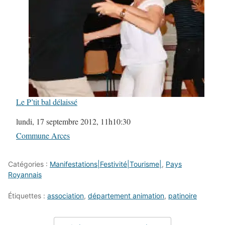
Le P’tit bal délaissé
Date
lundi, 17 septembre 2012, 11h10:30
Par rapport à
Commune Arces
Catégories :
Manifestations|Festivité|Tourisme|
,
Pays
Royannais
Étiquettes :
association
,
département animation
,
patinoire