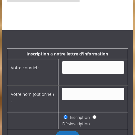
e
s
a
r
c
h
i
v
e
Inscription a notre lettre d'information
s
Votre courriel :
Votre nom (optionnel)
:
Inscription
Désinscription