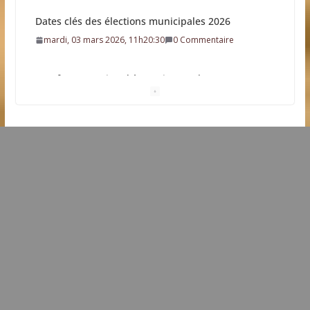
Une future station d’épuration sur la commune
dimanche, 22 février 2026, 9h09:38
0 Commentaire
L’idée que la piscine hors-sol passe sous les radars
des impôts appartient définitivement au passé
samedi, 01 août 2026, 15h03:00
Eau potable : Le préfet de Charente-Maritime
annonce de nouvelles restrictions
samedi, 11 juillet 2026, 18h13:24
Il est interdit de tondre sa pelouse de 12h à 16h à
partir du 7 juin
mercredi, 03 juin 2026, 13h50:44
0 Commentaire
Une solution durable pour l’isolation des bâtiments
avec le chanvre