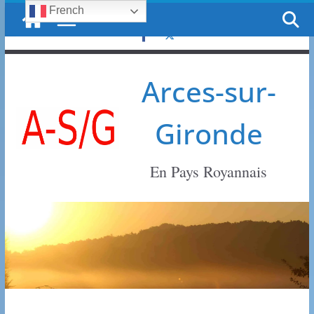
French
Passer
vendredi, 7 août, 2026
au
contenu
Arces-sur-
Gironde
En Pays Royannais