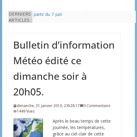
Il est interdit de tondre sa pelouse de 12h à 16h à
DERNIERS
partir du 7 juin
ARTICLES :
Une solution durable pour l’isolation des
bâtiments avec le chanvre
La Fête des Fleurs d’Arces-sur-Gironde 2026
Bulletin d’information
L’idée que la piscine hors-sol passe sous les
radars des impôts appartient définitivement au
passé
Météo édité ce
Eau potable : Le préfet de Charente-Maritime
annonce de nouvelles restrictions
dimanche soir à
20h05.
dimanche, 31 janvier 2010, 23h28:17
0 Commentaire
1449 Vues
Après le beau temps de cette
journée, les températures,
grâce au ciel clair de cette