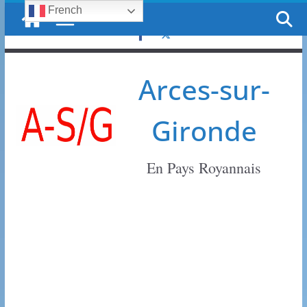
French
Passer
lundi, 10 août, 2026
au
contenu
Arces-sur-
Gironde
En Pays Royannais