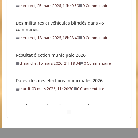
mercredi, 18 mars 2026, 18h08:40
0 Commentaire
Résultat élection municipale 2026
dimanche, 15 mars 2026, 21h19:34
0 Commentaire
Dates clés des élections municipales 2026
mardi, 03 mars 2026, 11h20:30
0 Commentaire
Une future station d’épuration sur la commune
dimanche, 22 février 2026, 9h09:38
0 Commentaire
L’idée que la piscine hors-sol passe sous les radars
des impôts appartient définitivement au passé
samedi, 01 août 2026, 15h03:00
Eau potable : Le préfet de Charente-Maritime