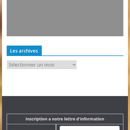
Les archives
L
e
s
a
r
c
h
i
v
e
Inscription a notre lettre d'information
s