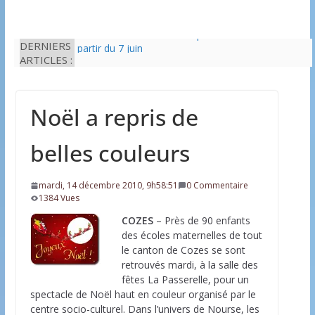
Il est interdit de tondre sa pelouse de 12h à 16h à
DERNIERS
partir du 7 juin
ARTICLES :
Une solution durable pour l’isolation des
bâtiments avec le chanvre
La Fête des Fleurs d’Arces-sur-Gironde 2026
Noël a repris de
L’idée que la piscine hors-sol passe sous les
radars des impôts appartient définitivement au
passé
belles couleurs
Eau potable : Le préfet de Charente-Maritime
annonce de nouvelles restrictions
mardi, 14 décembre 2010, 9h58:51
0 Commentaire
1384 Vues
COZES
– Près de 90 enfants
des écoles maternelles de tout
le canton de Cozes se sont
retrouvés mardi, à la salle des
fêtes La Passerelle, pour un
spectacle de Noël haut en couleur organisé par le
centre socio-culturel. Dans l’univers de Nourse, les