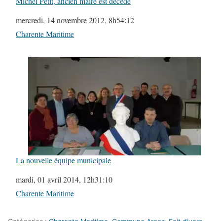
Michel Petit, ancien maire est décédé
Date
mercredi, 14 novembre 2012, 8h54:12
Par rapport à
Charente Maritime
La nouvelle équipe municipale
Date
mardi, 01 avril 2014, 12h31:10
Par rapport à
Charente Maritime