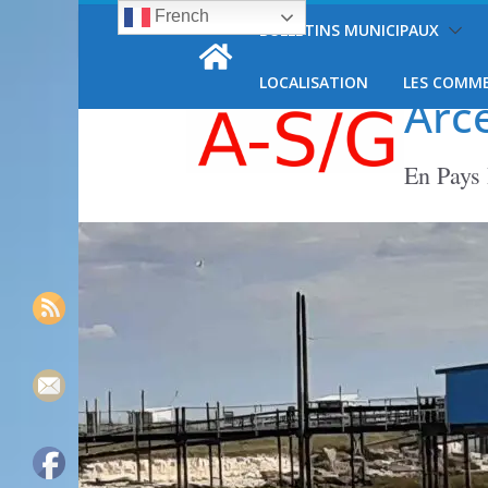
French
Passer
BULLETINS MUNICIPAUX
vendredi, 7 août, 2026
au
contenu
LOCALISATION
LES COMM
Arc
En Pays