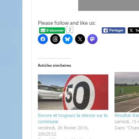
Please follow and like us:
2
Articles similaires
Encore et toujours la vitesse sur la
Résultat d’a
commune
samedi, 15 
vendredi, 26 février 2016,
Dans "Chare
20h25:52