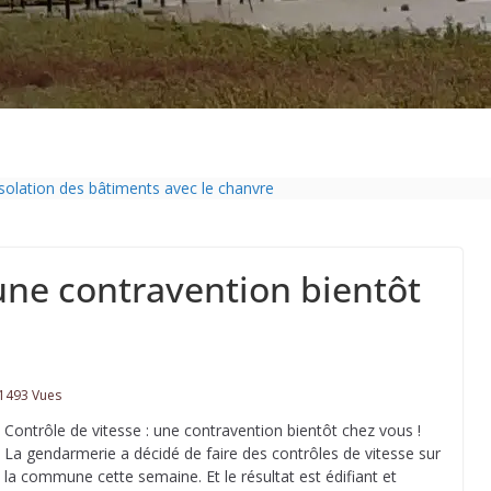
pelouse de 12h à 16h à partir du 7 juin
isolation des bâtiments avec le chanvre
sur-Gironde 2026
ol passe sous les radars des impôts appartient définitivement au pass
Charente-Maritime annonce de nouvelles restrictions
 une contravention bientôt
1493 Vues
Contrôle de vitesse : une contravention bientôt chez vous !
La gendarmerie a décidé de faire des contrôles de vitesse sur
la commune cette semaine. Et le résultat est édifiant et