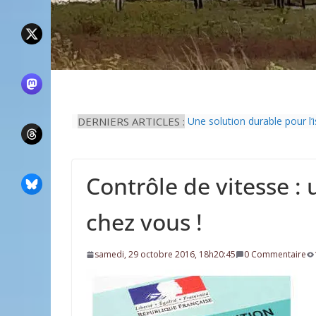
Il est interdit de tondre sa 
DERNIERS ARTICLES :
Une solution durable pour l’
La Fête des Fleurs d’Arces-
L’idée que la piscine hors-s
Eau potable : Le préfet de 
Contrôle de vitesse :
chez vous !
samedi, 29 octobre 2016, 18h20:45
0 Commentaire