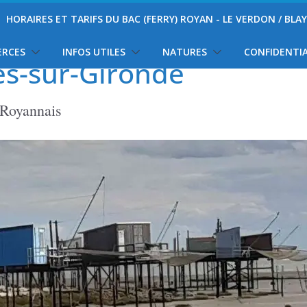
HORAIRES ET TARIFS DU BAC (FERRY) ROYAN - LE VERDON / BLA
ERCES
INFOS UTILES
NATURES
CONFIDENTIA
es-sur-Gironde
 Royannais