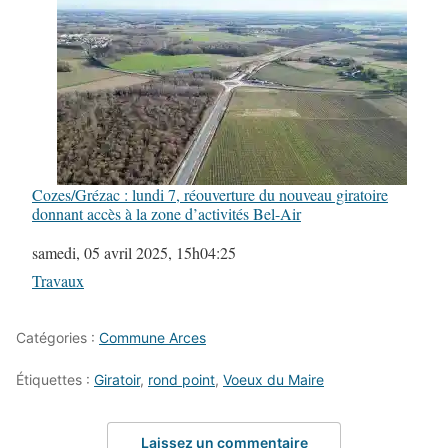
Cozes/Grézac : lundi 7, réouverture du nouveau giratoire
donnant accès à la zone d’activités Bel-Air
Date
samedi, 05 avril 2025, 15h04:25
Par rapport à
Travaux
Catégories :
Commune Arces
Étiquettes :
Giratoir
,
rond point
,
Voeux du Maire
Laissez un commentaire