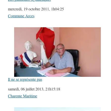
Date
mercredi, 19 octobre 2011, 1h04:25
Par rapport à
Commune Arces
Il ne se représente pas
Date
samedi, 06 juillet 2013, 21h15:18
Par rapport à
Charente Maritime