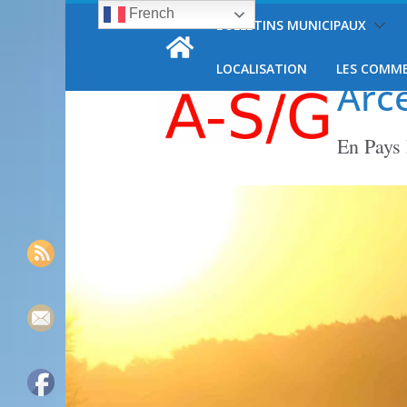
French
Passer
BULLETINS MUNICIPAUX
jeudi, 6 août, 2026
au
contenu
LOCALISATION
LES COMM
Arc
En Pays