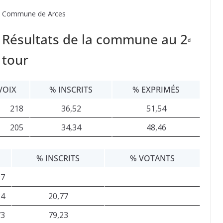
Commune de Arces
Résultats de la commune au 2
d
tour
VOIX
% INSCRITS
% EXPRIMÉS
218
36,52
51,54
205
34,34
48,46
% INSCRITS
% VOTANTS
97
24
20,77
73
79,23