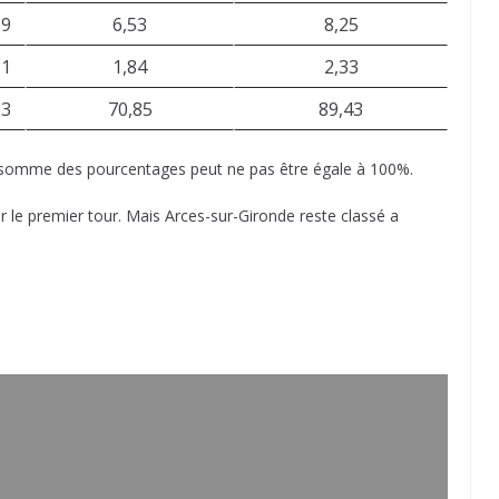
39
6,53
8,25
11
1,84
2,33
23
70,85
89,43
a somme des pourcentages peut ne pas être égale à 100%.
ur le premier tour. Mais Arces-sur-Gironde reste classé a