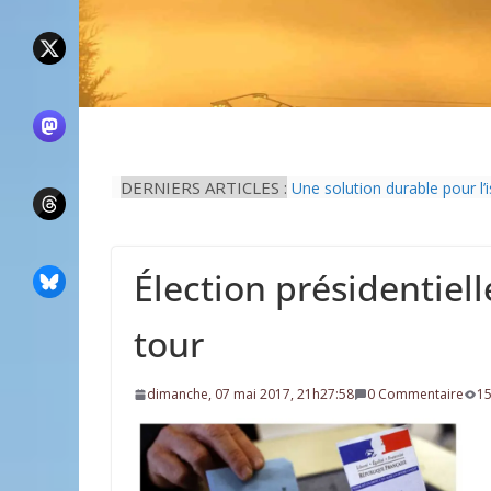
Il est interdit de tondre sa 
DERNIERS ARTICLES :
Une solution durable pour l’
La Fête des Fleurs d’Arces-
L’idée que la piscine hors-s
Eau potable : Le préfet de 
Élection présidentiell
tour
dimanche, 07 mai 2017, 21h27:58
0 Commentaire
15