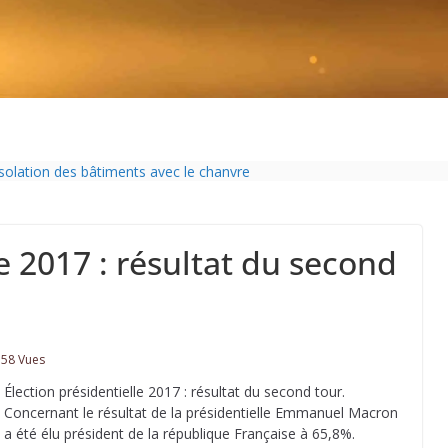
pelouse de 12h à 16h à partir du 7 juin
isolation des bâtiments avec le chanvre
sur-Gironde 2026
ol passe sous les radars des impôts appartient définitivement au pass
Charente-Maritime annonce de nouvelles restrictions
e 2017 : résultat du second
58 Vues
Élection présidentielle 2017 : résultat du second tour.
Concernant le résultat de la présidentielle Emmanuel Macron
a été élu président de la république Française à 65,8%.