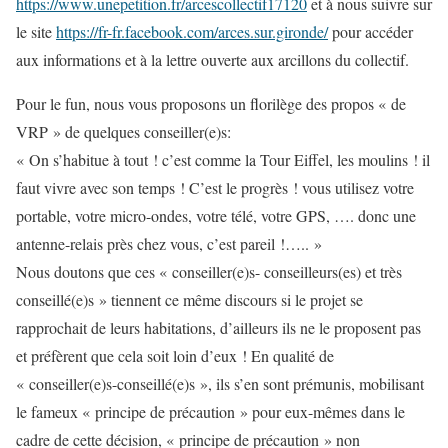
https://www.unepetition.fr/arcescollectif17120
et à nous suivre sur
le site
https://fr-fr.facebook.com/arces.sur.gironde/
pour accéder
aux informations et à la lettre ouverte aux arcillons du collectif.
Pour le fun, nous vous proposons un florilège des propos « de
VRP » de quelques conseiller(e)s:
« On s’habitue à tout ! c’est comme la Tour Eiffel, les moulins ! il
faut vivre avec son temps ! C’est le progrès ! vous utilisez votre
portable, votre micro-ondes, votre télé, votre GPS, …. donc une
antenne-relais près chez vous, c’est pareil !….. »
Nous doutons que ces « conseiller(e)s- conseilleurs(es) et très
conseillé(e)s » tiennent ce même discours si le projet se
rapprochait de leurs habitations, d’ailleurs ils ne le proposent pas
et préfèrent que cela soit loin d’eux ! En qualité de
« conseiller(e)s-conseillé(e)s », ils s’en sont prémunis, mobilisant
le fameux « principe de précaution » pour eux-mêmes dans le
cadre de cette décision, « principe de précaution » non