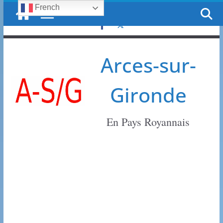
French
Passer
samedi, 8 août, 2026
au
contenu
Arces-sur-
Gironde
En Pays Royannais