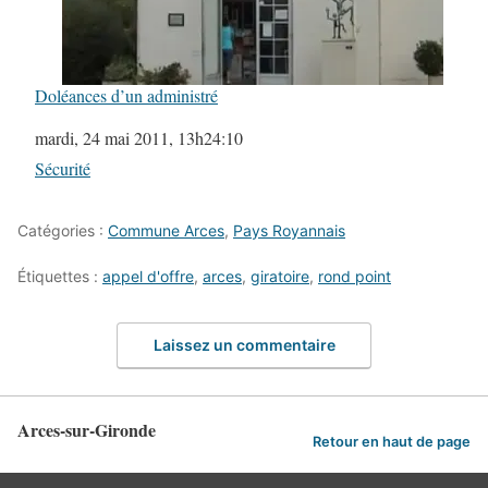
Doléances d’un administré
Date
mardi, 24 mai 2011, 13h24:10
Par rapport à
Sécurité
Catégories :
Commune Arces
,
Pays Royannais
Étiquettes :
appel d'offre
,
arces
,
giratoire
,
rond point
Laissez un commentaire
Arces-sur-Gironde
Retour en haut de page