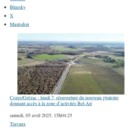
Bluesky
X
Mastodon
Cozes/Grézac : lundi 7, réouverture du nouveau giratoire
donnant accès à la zone d’activités Bel-Air
Date
samedi, 05 avril 2025, 15h04:25
Par rapport à
Travaux