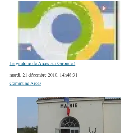
Le giratoire de Arces-sur-Gironde !
Date
mardi, 21 décembre 2010, 14h48:31
Par rapport à
Commune Arces