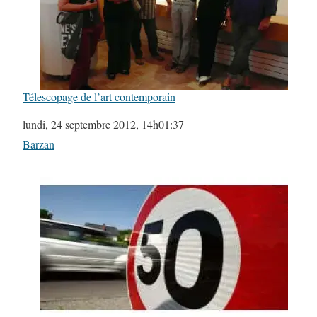
Télescopage de l’art contemporain
Date
lundi, 24 septembre 2012, 14h01:37
Par rapport à
Barzan