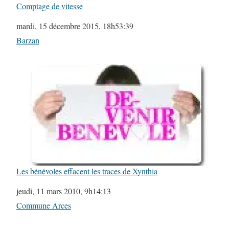
Comptage de vitesse
Date
mardi, 15 décembre 2015, 18h53:39
Par rapport à
Barzan
Les bénévoles effacent les traces de Xynthia
Date
jeudi, 11 mars 2010, 9h14:13
Par rapport à
Commune Arces