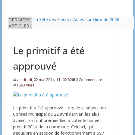
DERNIERS
La Fête des Fleurs d’Arces-sur-Gironde 2026
ARTICLES :
L’idée que la piscine hors-sol passe sous les
radars des impôts appartient définitivement au
passé
Eau potable : Le préfet de Charente-Maritime
Le primitif a été
annonce de nouvelles restrictions
Il est interdit de tondre sa pelouse de 12h à 16h à
partir du 7 juin
approuvé
Une solution durable pour l’isolation des
bâtiments avec le chanvre
vendredi, 02 mai 2014, 11h02:32
0 Commentaire
1693 Vues
Le primitif a été approuvé. Lors de la séance du
Conseil municipal du 22 avril dernier, les élus
avaient en tout premier lieu à voter le budget
primitif 2014 de la commune. Celui-ci, qui
s’équilibre en section de fonctionnement à 597