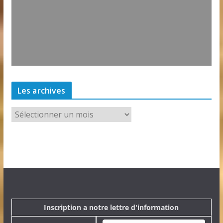
Les archives
L
e
s
a
r
c
h
i
v
e
Inscription a notre lettre d'information
s