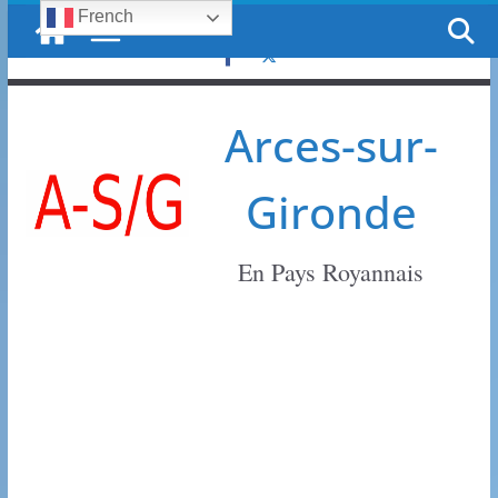
French
Passer
samedi, 8 août, 2026
au
contenu
Arces-sur-
Gironde
En Pays Royannais